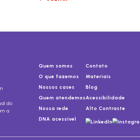
Quem somos
Contato
O que fazemos
Materiais
Nossos cases
Blog
om
Quem atendemos
Acessibilidade
ual do
Nossa rede
Alto Contraste
om a
DNA acessível